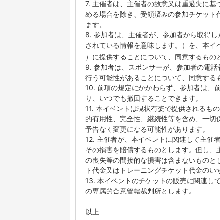
7. 主催者は、主催者の故意又は重過失に
める場合を除き、受領済みの参加チケット
ます。
8. 参加者は、主催者が、参加者から取得
されている情報を意味します。）を、本イ
）に提供することについて、同意するもの
9. 参加者は、スポンサーが、参加者の電
行う可能性があることについて、同意する
10. 前項の規定にかかわらず、参加者は
り、いつでも撤回することできます。
11. 本イベントは現状有姿で提供される
的有用性、完全性、継続性等を含め、一切
予告なく変更になる可能性があります。
12. 主催者が、本イベントに関連して主
その損害を賠償するものとします。但し、
の喪失等の間接的な損害は含まないものと
ト代金又はトレーニングチケット代金のい
13. 本イベントのチケットの販売に関連
の専属的合意管轄裁判所とします。
以上