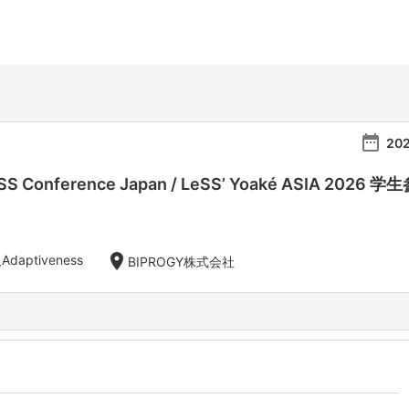
date_range
20
eSS Conference Japan / LeSS’ Yoaké ASIA 2026
location_on
aptiveness
BIPROGY株式会社