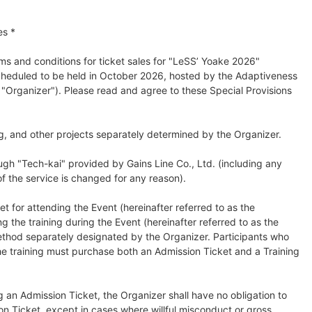
es *
rms and conditions for ticket sales for "LeSS’ Yoake 2026"
 scheduled to be held in October 2026, hosted by the Adaptiveness
e "Organizer"). Please read and agree to these Special Provisions
ng, and other projects separately determined by the Organizer.
ough "Tech-kai" provided by Gains Line Co., Ltd. (including any
f the service is changed for any reason).
ket for attending the Event (hereinafter referred to as the
ng the training during the Event (hereinafter referred to as the
method separately designated by the Organizer. Participants who
he training must purchase both an Admission Ticket and a Training
ng an Admission Ticket, the Organizer shall have no obligation to
on Ticket, except in cases where willful misconduct or gross