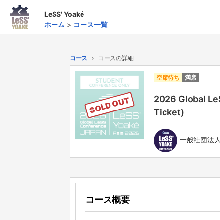
LeSS' Yoaké
ホーム
>
コース一覧
コース
コースの詳細
空席待ち
満席
2026 Global L
SOLD OUT
Ticket)
一般社団法人Ad
コース概要