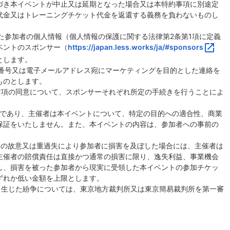
基づき本イベントが中止又は延期となった場合又は本特約事項に別途定
代金又はトレーニングチケット代金を返還する義務を負わないものし
した参加者の個人情報（個人情報の保護に関する法律第2条第1項に定義
open_in_new
ベントのスポンサー（
https://japan.less.works/ja/#sponsors
とします。
話番号又は電子メールアドレス宛にマーケティングを目的とした連絡を
ものとします。
、前項の同意について、スポンサーそれぞれ所定の手続きを行うことによ
ものであり、主催者は本イベントについて、特定の目的への適合性、商業
保証をいたしません。また、本イベントの内容は、参加者への事前の
催者の故意又は重過失により参加者に損害を及ぼした場合には、主催者は
主催者の賠償責任は直接かつ通常の損害に限り、逸失利益、事業機会
し、損害を被った参加者から現実に受領した本イベントの参加チケッ
ずれか低い金額を上限とします。
して生じた紛争については、東京地方裁判所又は東京簡易裁判所を第一審