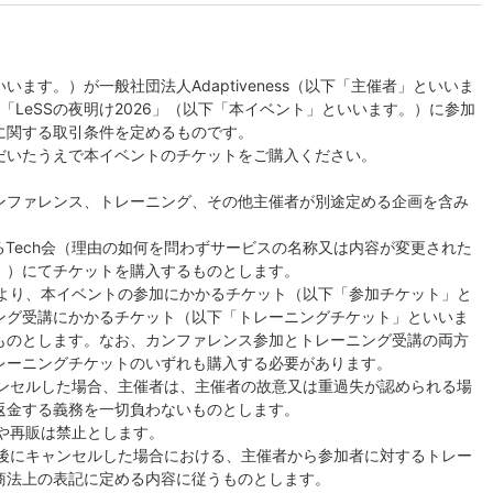
ます。）が一般社団法人Adaptiveness（以下「主催者」といいま
の「LeSSの夜明け2026」（以下「本イベント」といいます。）に参加
に関する取引条件を定めるものです。
だいたうえで本イベントのチケットをご購入ください。
カンファレンス、トレーニング、その他主催者が別途定める企画を含み
が提供するTech会（理由の如何を問わずサービスの名称又は内容が変更された
。）にてチケットを購入するものとします。
により、本イベントの参加にかかるチケット（以下「参加チケット」と
ング受講にかかるチケット（以下「トレーニングチケット」といいま
ものとします。なお、カンファレンス参加とトレーニング受講の両方
レーニングチケットのいずれも購入する必要があります。
ャンセルした場合、主催者は、主催者の故意又は重過失が認められる場
返金する義務を一切負わないものとします。
渡や再販は禁止とします。
入後にキャンセルした場合における、主催者から参加者に対するトレー
商法上の表記に定める内容に従うものとします。