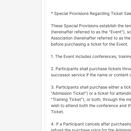
* Special Provisions Regarding Ticket Sal
These Special Provisions establish the te
(hereinafter referred to as the "Event"),
Association (hereinafter referred to as th
before purchasing a ticket for the Event.
1. The Event includes conferences, traini
2. Participants shall purchase tickets thr
successor service if the name or content o
3. Participants shall purchase either a tic
"Admission Ticket") or a ticket for attendi
"Training Ticket"), or both, through the 
wish to attend both the conference and t
Ticket.
4. If a Participant cancels after purchasi
refund the purchase price for the Admissi