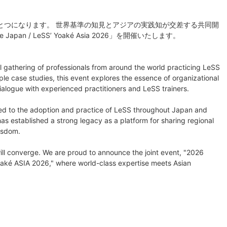
がひとつになります。 世界基準の知見とアジアの実践知が交差する共同開
ce Japan / LeSS’ Yoaké Asia 2026」を開催いたします。
l gathering of professionals from around the world practicing LeSS
e case studies, this event explores the essence of organizational
ialogue with experienced practitioners and LeSS trainers.
ed to the adoption and practice of LeSS throughout Japan and
 has established a strong legacy as a platform for sharing regional
isdom.
l converge. We are proud to announce the joint event, "2026
aké ASIA 2026," where world-class expertise meets Asian