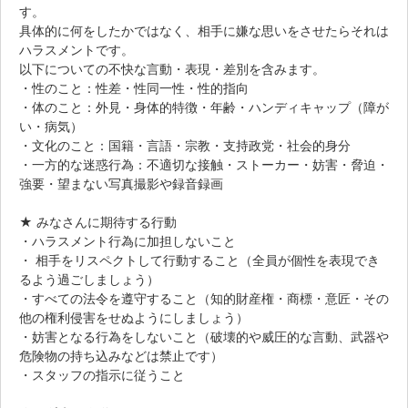
す。
具体的に何をしたかではなく、相手に嫌な思いをさせたらそれは
ハラスメントです。
以下についての不快な言動・表現・差別を含みます。
・性のこと：性差・性同一性・性的指向
・体のこと：外見・身体的特徴・年齢・ハンディキャップ（障が
い・病気）
・文化のこと：国籍・言語・宗教・支持政党・社会的身分
・一方的な迷惑行為：不適切な接触・ストーカー・妨害・脅迫・
強要・望まない写真撮影や録音録画
★ みなさんに期待する行動
・ハラスメント行為に加担しないこと
・ 相手をリスペクトして行動すること（全員が個性を表現でき
るよう過ごしましょう）
・すべての法令を遵守すること（知的財産権・商標・意匠・その
他の権利侵害をせぬようにしましょう）
・妨害となる行為をしないこと（破壊的や威圧的な言動、武器や
危険物の持ち込みなどは禁止です）
・スタッフの指示に従うこと