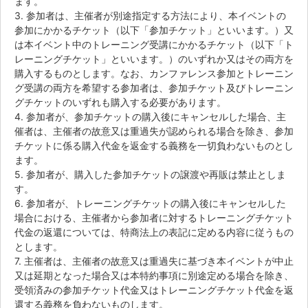
ます。
3. 参加者は、主催者が別途指定する方法により、本イベントの
参加にかかるチケット（以下「参加チケット」といいます。）又
は本イベント中のトレーニング受講にかかるチケット（以下「ト
レーニングチケット」といいます。）のいずれか又はその両方を
購入するものとします。なお、カンファレンス参加とトレーニン
グ受講の両方を希望する参加者は、参加チケット及びトレーニン
グチケットのいずれも購入する必要があります。
4. 参加者が、参加チケットの購入後にキャンセルした場合、主
催者は、主催者の故意又は重過失が認められる場合を除き、参加
チケットに係る購入代金を返金する義務を一切負わないものとし
ます。
5. 参加者が、購入した参加チケットの譲渡や再販は禁止としま
す。
6. 参加者が、トレーニングチケットの購入後にキャンセルした
場合における、主催者から参加者に対するトレーニングチケット
代金の返還については、特商法上の表記に定める内容に従うもの
とします。
7. 主催者は、主催者の故意又は重過失に基づき本イベントが中止
又は延期となった場合又は本特約事項に別途定める場合を除き、
受領済みの参加チケット代金又はトレーニングチケット代金を返
還する義務を負わないものします。