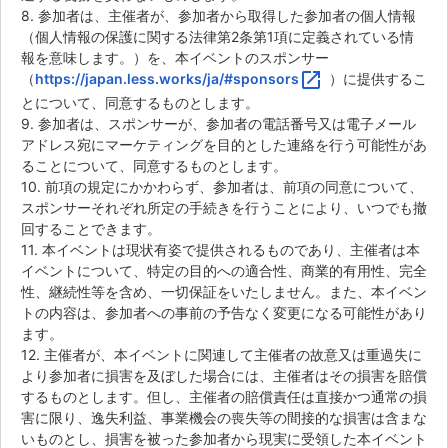
8. 参加者は、主催者が、参加者から取得した参加者の個人情報
（個人情報の保護に関する法律第2条第1項に定義されている情
報を意味します。）を、本イベントのスポンサー
open_in_new
（
https://japan.less.works/ja/#sponsors
）に提供するこ
とについて、同意するものとします。
9. 参加者は、スポンサーが、参加者の電話番号又は電子メール
アドレス宛にマーケティングを目的とした連絡を行う可能性があ
ることについて、同意するものとします。
10. 前項の規定にかかわらず、参加者は、前項の同意について、
スポンサーそれぞれ所定の手続きを行うことにより、いつでも撤
回することできます。
11. 本イベントは現状有姿で提供されるものであり、主催者は本
イベントについて、特定の目的への適合性、商業的有用性、完全
性、継続性等を含め、一切保証をいたしません。また、本イベン
トの内容は、参加者への事前の予告なく変更になる可能性があり
ます。
12. 主催者が、本イベントに関連して主催者の故意又は重過失に
より参加者に損害を及ぼした場合には、主催者はその損害を賠償
するものとします。但し、主催者の賠償責任は直接かつ通常の損
害に限り、逸失利益、事業機会の喪失等の間接的な損害は含まな
いものとし、損害を被った参加者から現実に受領した本イベント