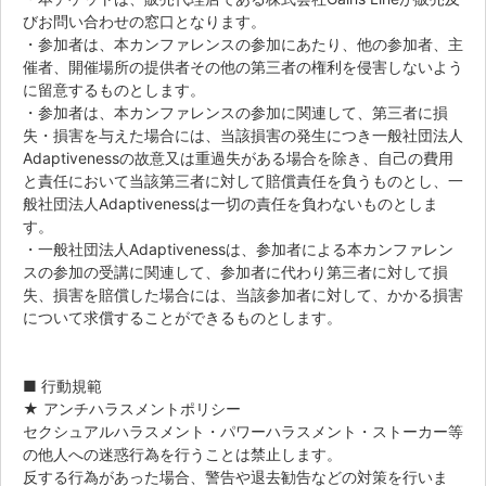
びお問い合わせの窓口となります。
・参加者は、本カンファレンスの参加にあたり、他の参加者、主
催者、開催場所の提供者その他の第三者の権利を侵害しないよう
に留意するものとします。
・参加者は、本カンファレンスの参加に関連して、第三者に損
失・損害を与えた場合には、当該損害の発生につき一般社団法人
Adaptivenessの故意又は重過失がある場合を除き、自己の費用
と責任において当該第三者に対して賠償責任を負うものとし、一
般社団法人Adaptivenessは一切の責任を負わないものとしま
す。
・一般社団法人Adaptivenessは、参加者による本カンファレン
スの参加の受講に関連して、参加者に代わり第三者に対して損
失、損害を賠償した場合には、当該参加者に対して、かかる損害
について求償することができるものとします。
■ 行動規範
★ アンチハラスメントポリシー
セクシュアルハラスメント・パワーハラスメント・ストーカー等
の他人への迷惑行為を行うことは禁止します。
反する行為があった場合、警告や退去勧告などの対策を行いま